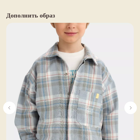
Дополнить образ
YELLOW BUS
ИНТЕРНЕТ-МАГАЗИН
О нас
Каталог
Частые вопросы
Оплата и доставка
Контакты
Рекомендации по уходу
НАШИ СОЦ.СЕТИ
ДОКУМЕНТЫ
Политика конфиденциальности
Telegram
Соглашение на обработку
ВКонтакте
персональных данных
Согласие на получение рассылки
Договор публичной оферты