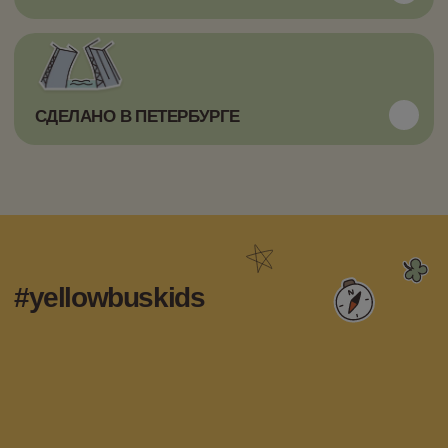
yellowbus.shop@yandex.ru
+7 (931) 007-24-83
ИП Шклярская Галина Сергеевна
ИНН 781436089104
ОГРН 322784700168483
Мы всегда рады сотрудничеству, обсудите,
пожалуйста, с нами, если захотите
использовать материалы с нашего сайта
Разработка сайта
© yellow bus 2025