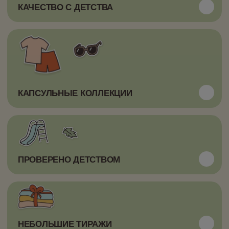
Смотреть отзыв
Смотреть отзыв
YELLOW BUS
ИНТЕРНЕТ-МАГАЗИН
О нас
Каталог
Частые вопросы
Оплата и доставка
Контакты
Рекомендации по уходу
НАШИ СОЦ.СЕТИ
ДОКУМЕНТЫ
Политика конфиденциальности
Telegram
Соглашение на обработку
ВКонтакте
персональных данных
Согласие на получение рассылки
Договор публичной оферты