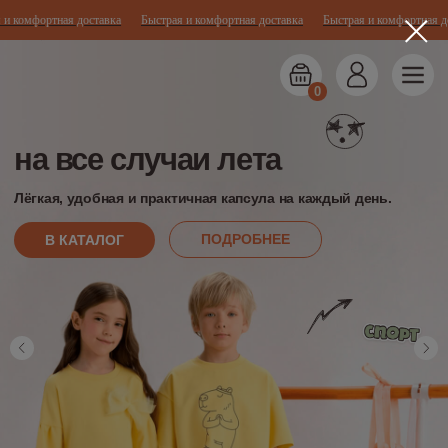
комфортная доставка
Быстрая и комфортная доставка
Быстрая и комфортная дост
0
на все случаи лета
летняя рас
до -40%
Лёгкая, удобная и практичная капсула на каждый день.
Собери свой гардероб дл
ПОДРОБНЕЕ
В КАТАЛОГ
ПРИВЕТ, ЛЕТО!