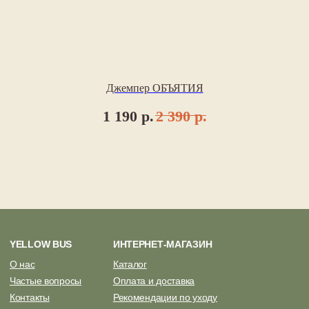
+7 (931) 007-24-83
ИП Шклярская Галина Сергеевна
ИНН 781436089104
ОГРН 322784700168483
Мы всегда рады сотрудничеству, обсудите,
Джемпер ОБЪЯТИЯ
пожалуйста, с нами, если захотите
использовать материалы с нашего сайта
1 190
р.
2 390
р.
Разработка сайта
© yellow bus 2025