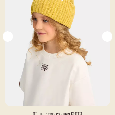
ИП Шклярская Галина Сергеевна
ИНН 781436089104
ОГРН 322784700168483
Мы всегда рады сотрудничеству, обсудите,
пожалуйста, с нами, если захотите
использовать материалы с нашего сайта
Разработка сайта
© yellow bus 2025
Шапка демисезонная БИНИ