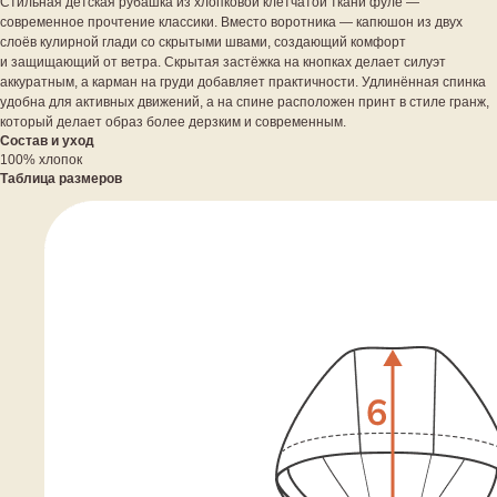
Стильная детская рубашка из хлопковой клетчатой ткани фуле —
современное прочтение классики. Вместо воротника — капюшон из двух
слоёв кулирной глади со скрытыми швами, создающий комфорт
и защищающий от ветра. Скрытая застёжка на кнопках делает силуэт
аккуратным, а карман на груди добавляет практичности. Удлинённая спинка
удобна для активных движений, а на спине расположен принт в стиле гранж,
который делает образ более дерзким и современным.
Состав и уход
100% хлопок
Таблица размеров