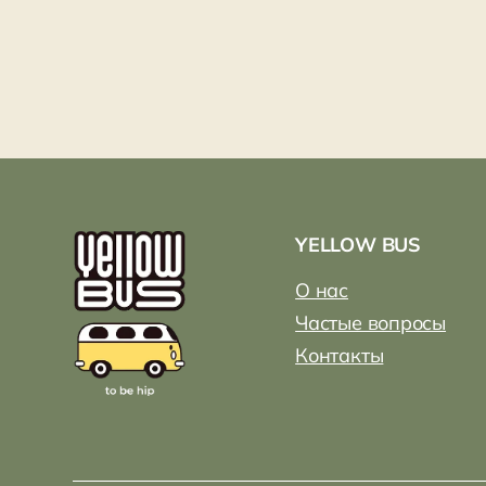
YELLOW BUS
О нас
К
Частые вопросы
О
Контакты
Р
ИП Шклярская Галина Сергеевна
ИНН 781436089104
ОГРН 322784700168483
Разработка сайта