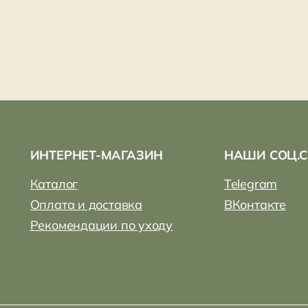
ИНТЕРНЕТ-МАГАЗИН
НАШИ СОЦ.СЕТИ
аталог
Telegram
плата и доставка
ВКонтакте
екомендации по уходу
yellowbus.shop@yandex.ru
Мы всегда ра
пожалуйста, 
+7 (931) 007-24-83
использовать