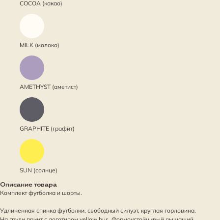
COCOA (какао)
MILK (молоко)
AMETHYST (аметист)
GRAPHITE (графит)
SUN (солнце)
Описание товара
Комплект футболка и шорты.
Удлиненная спинка футболки, свободный силуэт, круглая горловина.
На груди принт с логотипом yellow bus. Формоустойчивый дышащий