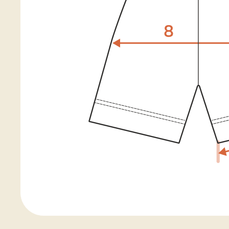
Договор публичной оферты
yellowbus.shop@yandex.ru
+7 (931) 007-24-83
ИП Шклярская Галина Сергеевна
ИНН 781436089104
ОГРН 322784700168483
Мы всегда рады сотрудничеству, обсудите,
пожалуйста, с нами, если захотите
использовать материалы с нашего сайта
Разработка сайта
© yellow bus 2025