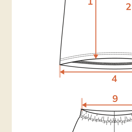
YELLOW BUS
ИНТЕРНЕТ-МАГАЗИН
О нас
Каталог
Частые вопросы
Оплата и доставка
Контакты
Рекомендации по уходу
НАШИ СОЦ.СЕТИ
ДОКУМЕНТЫ
Политика конфиденциальности
Telegram
Соглашение на обработку
ВКонтакте
персональных данных
Согласие на получение рассылки