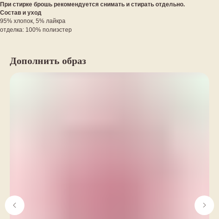
При стирке брошь рекомендуется снимать и стирать отдельно.
Состав и уход
95% хлопок, 5% лайкра
отделка: 100% полиэстер
Дополнить образ
YELLOW BUS
ИНТЕРНЕТ-МАГАЗИН
О нас
Каталог
Частые вопросы
Оплата и доставка
Контакты
Рекомендации по уходу
НАШИ СОЦ.СЕТИ
ДОКУМЕНТЫ
Политика конфиденциальности
Telegram
Соглашение на обработку
ВКонтакте
персональных данных