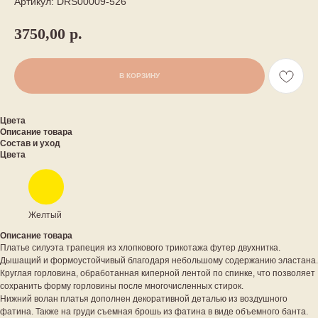
Артикул:
DRS00009-526
3750,00
р.
В КОРЗИНУ
Цвета
Описание товара
Состав и уход
Цвета
Желтый
Описание товара
Платье силуэта трапеция из хлопкового трикотажа футер двухнитка.
Дышащий и формоустойчивый благодаря небольшому содержанию эластана.
Круглая горловина, обработанная киперной лентой по спинке, что позволяет
сохранить форму горловины после многочисленных стирок.
Нижний волан платья дополнен декоративной деталью из воздушного
фатина. Также на груди съемная брошь из фатина в виде объемного банта.