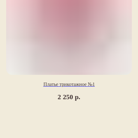
Согласие на получение рассылки
Договор публичной оферты
yellowbus.shop@yandex.ru
+7 (931) 007-24-83
ИП Шклярская Галина Сергеевна
ИНН 781436089104
ОГРН 322784700168483
Мы всегда рады сотрудничеству, обсудите,
пожалуйста, с нами, если захотите
использовать материалы с нашего сайта
Платье трикотажное №1
2 250
р.
Разработка сайта
© yellow bus 2025